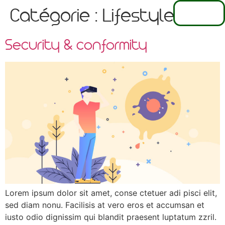
EN
Catégorie :
Lifestyle
FR
NL
Security & conformity
Lorem ipsum dolor sit amet, conse ctetuer adi pisci elit,
sed diam nonu. Facilisis at vero eros et accumsan et
iusto odio dignissim qui blandit praesent luptatum zzril.