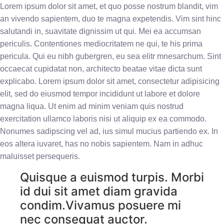
Lorem ipsum dolor sit amet, et quo posse nostrum blandit, vim
an vivendo sapientem, duo te magna expetendis. Vim sint hinc
salutandi in, suavitate dignissim ut qui. Mei ea accumsan
periculis. Contentiones mediocritatem ne qui, te his prima
pericula. Qui eu nibh gubergren, eu sea elitr mnesarchum. Sint
occaecat cupidatat non, architecto beatae vitae dicta sunt
explicabo. Lorem ipsum dolor sit amet, consectetur adipisicing
elit, sed do eiusmod tempor incididunt ut labore et dolore
magna liqua. Ut enim ad minim veniam quis nostrud
exercitation ullamco laboris nisi ut aliquip ex ea commodo.
Nonumes sadipscing vel ad, ius simul mucius partiendo ex. In
eos altera iuvaret, has no nobis sapientem. Nam in adhuc
maluisset persequeris.
Quisque a euismod turpis. Morbi
id dui sit amet diam gravida
condim.Vivamus posuere mi
nec consequat auctor.